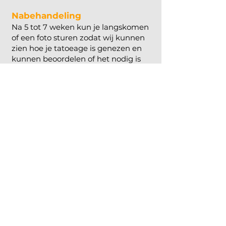
Nabehandeling
Na 5 tot 7 weken kun je langskomen
of een foto sturen zodat wij kunnen
zien hoe je tatoeage is genezen en
kunnen beoordelen of het nodig is
om een eventuele bijwerkafspraak
te plannen. Aan het bijwerken
kunnen kosten verbonden zijn.
Menu
Tatoeage
Team
Veelgestelde vragen
Contact